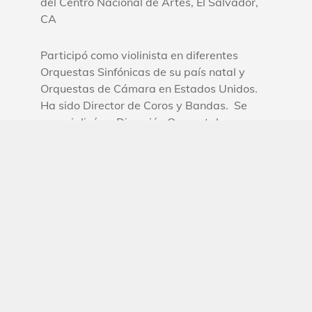
del Centro Nacional de Artes, El Salvador,
CA
Participó como violinista en diferentes
Orquestas Sinfónicas de su país natal y
Orquestas de Cámara en Estados Unidos.
Ha sido Director de Coros y Bandas. Se
especializó en Dirección Orquestal
Avanzada con el maestro y Dr. Ángel Luis
Pérez Garrido en el Conservatorio de la
Ciudad de México.
Es un destacado Luthier. Realizó su
preparación en Missouri, Estados Unidos
con el maestro Jerry Field y recibió su
perfeccionamiento con los maestros
alemanes Jules Schanzenbach y Erhard
Buntrook. Ha participado como consultor,
jurado, conferencista y violinista en